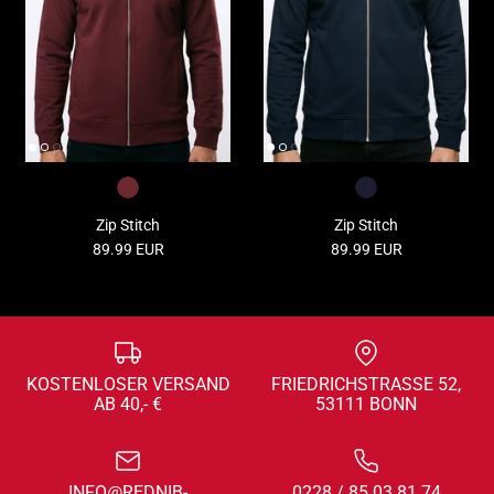
Zip Stitch
Zip Stitch
89.99 EUR
89.99 EUR
KOSTENLOSER VERSAND
FRIEDRICHSTRASSE 52, 5
AB 40,- €
3111 BONN
INFO@REDNIB-
0228 / 85 03 81 74