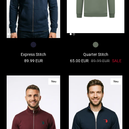
Express Stitch
Quarter Stitch
89.99 EUR
65.00 EUR
89.99 EUR
SALE
Classic Stitch
Classic
44.99 EUR
44.99
Neu
Neu